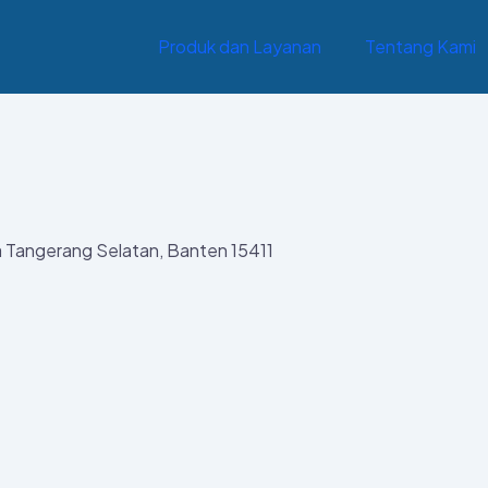
Produk dan Layanan
Tentang Kami
ta Tangerang Selatan, Banten 15411