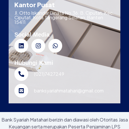
Kantor Pusat
Jl. Otto Iskandar Dinata No.36. B, Ciputat, Kec.
Ciputat, Kota Tangerang Selatan, Banten
15411
Social Media
Hubungi Kami
(021)7427249
banksyariahmatahari@gmail.com
Bank Syariah Matahari berizin dan diawasi oleh Otoritas Jasa
Keuangan serta merupakan Peserta Penjaminan LPS